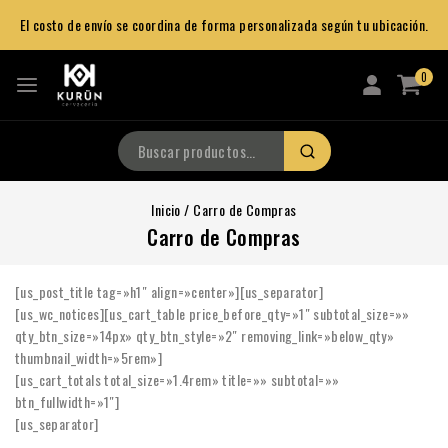
El costo de envío se coordina de forma personalizada según tu ubicación.
0
Inicio
/
Carro de Compras
Carro de Compras
[us_post_title tag=»h1″ align=»center»][us_separator]
[us_wc_notices][us_cart_table price_before_qty=»1″ subtotal_size=»»
qty_btn_size=»14px» qty_btn_style=»2″ removing_link=»below_qty»
thumbnail_width=»5rem»]
[us_cart_totals total_size=»1.4rem» title=»» subtotal=»»
btn_fullwidth=»1″]
[us_separator]