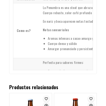
La Penumbra es una stout que abraza lo oscuro 
Cuerpo robusto, color café profundo casi negr
En nariz y boca aparecen notas tostadas, café 
Notas sensoriales
Como es?
Aromas intensos a cacao amargo y café tos
Cuerpo denso y cálido
Amargor pronunciado y persistente
Perfecta para sabores firmes:
Carnes de fuerza
como cordero o cortes 
Tablas calientes y saladas
que realzan su
Maridaje
Para el final dulce:
chocolate amargo, bro
Productos relacionados
Penumbra: donde la noche se convierte en sab