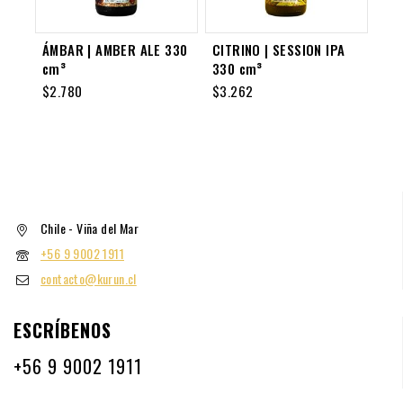
ÁMBAR | AMBER ALE 330
CITRINO | SESSION IPA
cm³
330 cm³
$
2.780
$
3.262
Chile - Viña del Mar
+56 9 9002 1911
contacto@kurun.cl
ESCRÍBENOS
+56 9 9002 1911